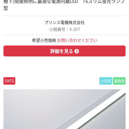
棚下/間接照明に最適な電源内蔵LED T6スリム蛍光ランプ
型
プリンス電機株式会社
小間番号：4-207
希望小売価格
お問い合わせください
詳細を見る
SMTS
小売用
業務用