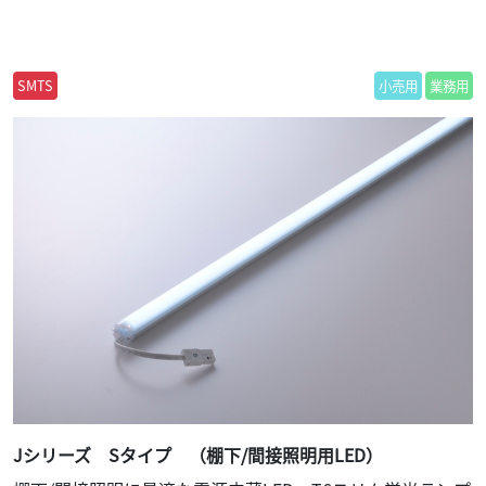
SMTS
小売用
業務用
Jシリーズ Sタイプ （棚下/間接照明用LED）