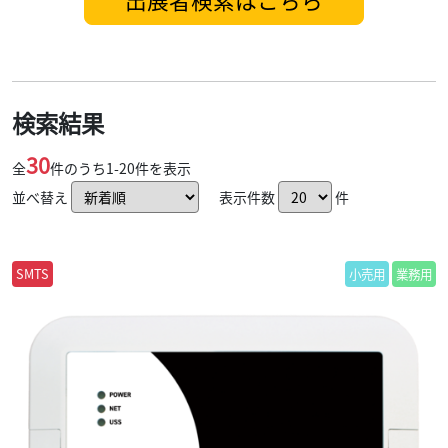
検索結果
30
全
件のうち
1-20
件を表示
並べ替え
表示件数
件
SMTS
小売用
業務用